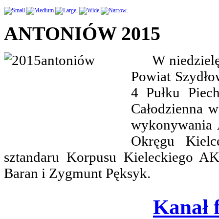
ANTONIÓW 2015
W niedzielę, 
Powiat Szydłow
4 Pułku Piec
Całodzienna wa
wykonywania A
Okręgu Kielc
sztandaru Korpusu Kieleckiego AK
Baran i Zygmunt Pęksyk.
Kanał 