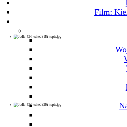
Film: Kie
Woj
Na