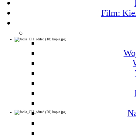
Film: Kie
Woj
Na