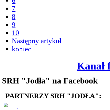
6
7
8
9
10
Następny artykuł
koniec
Kanał 
SRH "Jodła" na Facebook
PARTNERZY SRH "JODŁA":