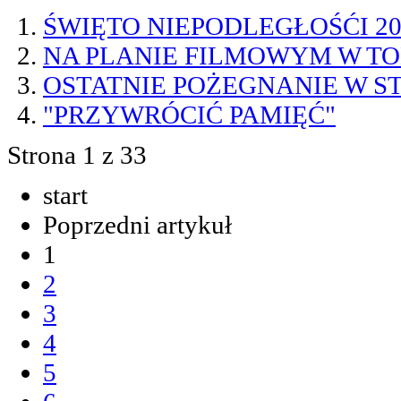
ŚWIĘTO NIEPODLEGŁOŚĆI 201
NA PLANIE FILMOWYM W T
OSTATNIE POŻEGNANIE W S
"PRZYWRÓCIĆ PAMIĘĆ"
Strona 1 z 33
start
Poprzedni artykuł
1
2
3
4
5