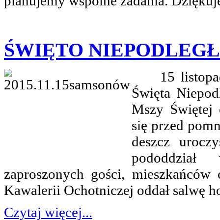
planujemy wspólne zadania. Dziękuj
ŚWIĘTO NIEPODLEG
15 listopada 
Święta Niepod
Mszy Świętej 
się przed pom
deszcz urocz
pododdział
zaproszonych gości, mieszkańców 
Kawalerii Ochotniczej oddał salwę 
Czytaj więcej...