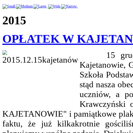
2015
OPŁATEK W KAJETA
15 grudnia 
Kajetanowie, 
Szkoła Podsta
stąd nasza obe
uczniów, a po
Krawczyński
KAJETANOWIE" i pamiątkowe plakiet
faktu, że już kilkakrotnie gości